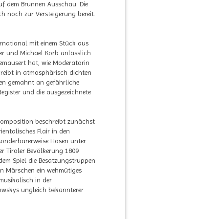
 auf dem Brunnen Ausschau. Die
h noch zur Versteigerung bereit.
ernational mit einem Stück aus
ver und Michael Korb anlässlich
emausert hat, wie Moderatorin
reibt in atmosphärisch dichten
ken gemahnt an gefährliche
Register und die ausgezeichnete
 Komposition beschreibt zunächst
entalisches Flair in den
 sonderbarerweise Hosen unter
er Tiroler Bevölkerung 1809
dem Spiel die Besatzungstruppen
hen Märschen ein wehmütiges
musikalisch in der
ikowskys ungleich bekannterer