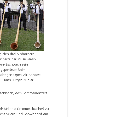
gleich drei Alphörnern
icherte der Musikverein
gen-Eschbach sein
ngspektrum beim
jährigen Open-Air-Konzert.
o: Hans Jürgen Kugler
-Eschbach, dem Sommerkonzert
end: Melanie Gremmelsbacher) zu
samt Skiern und Snowboard am