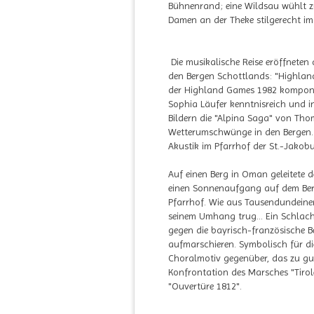
Bühnenrand; eine Wildsau wühlt zu
Damen an der Theke stilgerecht im
Die musikalische Reise eröffneten
den Bergen Schottlands: "Highland
der Highland Games 1982 komponie
Sophia Läufer kenntnisreich und i
Bildern die "Alpina Saga" von Tho
Wetterumschwünge in den Bergen. Di
Akustik im Pfarrhof der St.-Jakob
Auf einen Berg in Oman geleitete 
einen Sonnenaufgang auf dem Berg 
Pfarrhof. Wie aus Tausendundeiner
seinem Umhang trug... Ein Schlach
gegen die bayrisch-französische 
aufmarschieren. Symbolisch für d
Choralmotiv gegenüber, das zu gute
Konfrontation des Marsches "Tirole
"Ouvertüre 1812".