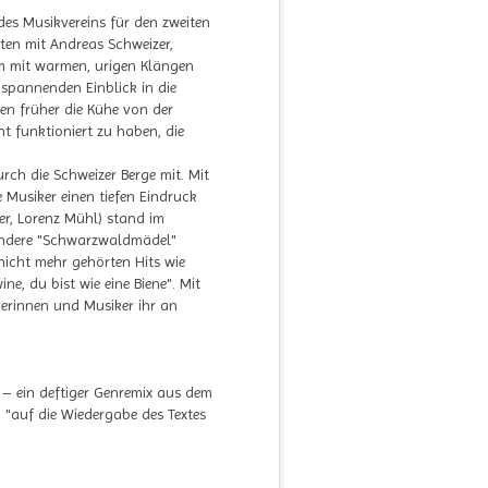
es Musikvereins für den zweiten
rten mit Andreas Schweizer,
um mit warmen, urigen Klängen
 spannenden Einblick in die
len früher die Kühe von der
t funktioniert zu haben, die
urch die Schweizer Berge mit. Mit
Musiker einen tiefen Eindruck
er, Lorenz Mühl) stand im
 andere "Schwarzwaldmädel"
nicht mehr gehörten Hits wie
e, du bist wie eine Biene". Mit
ikerinnen und Musiker ihr an
 – ein deftiger Genremix aus dem
 "auf die Wiedergabe des Textes