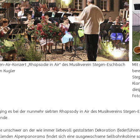
pen-Air-Konzert „Rhapsodie in Air“ des Musikverein Stegen-Eschbach
Mit 
n Kugler
bere
Ste
Kla
dies
Fot
ng es bei der nunmehr siebten Rhapsody in Air des Musikvereins Stegen
inde.
wie unschwer an der wie immer liebevoll gestalteten Dekoration (federführ
lenden Alpenpanorama findet sich eine ausgewachsene Seilbahnkabine 