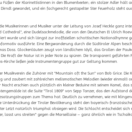
 Füßen der Klarinettistinnen in den Blumenbeeten; ein stolzer Adler hält
 Dirndl gewandet, und ein fachgerecht gestapelter Ster Feuerholz steht auc
 die Musikerinnen und Musiker unter der Leitung von Josef Heckle ganz int
 Cathedral", eine Dudelsackmelodie, die von den Deutschen (!) Ulrich Roe
rt wurde und sich längst zur inoffiziellen schottischen Nationalhymne g
nformativ ausführte. Eine Bergwanderung durch die Südtiroler Alpen besch
mas Doss. Glockenläuten zeugt von ländlichem Idyll, das Grollen der Pau
e Kraft der Natur ist in jeder Note zu spüren. Die transparent geführten 
us-Kirche ließen jede Instrumentengruppe gut zur Geltung kommen.
der Musikverein die Zuhörer mit "Mountain oft the Sun" von Bob Grice. Die
und zaubert mit zahlreichen melismatischen Melodien (wieder einmal!) ori
 Nacht erschien auch plötzlich ein kleiner Beduine mit seinem Kamel, das
tengemälde ist die Suite "Tirol 1809" von Sepp Tanzer, das den Aufstand d
Besatzungstruppen zum Thema hat. Deutlich zu vernehmen, wie mit klingen
ie Unterdrückung der Tiroler Bevölkerung steht den bayerisch-französisc
r Letzt natürlich triumphal obsiegen wird. Die Schlacht entscheidet sich 
r, lasst uns streiten" gegen die Marseillaise – ganz ähnlich wie in Tscha