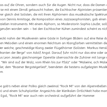
s auf die Ohren, sondern auch für die Augen. Nicht nur, dass die Damen d
rze mit einem Dirndl getauscht haben, die Eschbacher Alpinisten präsentie
 gleich drei Solisten, die mit ihren Alphörnern das musikalische Spektr
" von Dennis Armitage, die Komposition eines Jazzsaxophonisten, gab einen
ziellen Instruments. Mit einem Alphorn, so Moderatorin Sophia Läufer, sol
 gerufen worden sein – bei den Eschbacher Kühen zumindest scheint es nich
eeck) nahm der Musikverein seine Gäste in farbigen Bildern auf eine Reise d
 Melodien und einem enormen Reichtum an Klangfarben vermittelten die 
er weiche, geschmeidige Klang zweier Flügelhörner (Solisten: Markus Hensl
ikanten der Berge" von Adolf Angst. Darauf fuhr nicht nur das eine oder
aus Leon Jessels gleichnamiger Operette überraschte die Zuhörer mit lange 
Wir sind auf der Walz, vom Rhein bis zur Pfalz" oder "Malwine, ach Malwin
oler, dem "Bozener Bergsteigerlied", beendeten die bestens aufgelegten Mus
mm.
 gab‘s neben einer Polka gleich zweimal "Rock Mi" von den Alpenrebellen
n) und einem Schuhplattler. Angesichts der klerikalen Örtlichkeit habe man
e. Egal, "Rock Mi" war auch rein orchestral aufgeführt der Hammer.