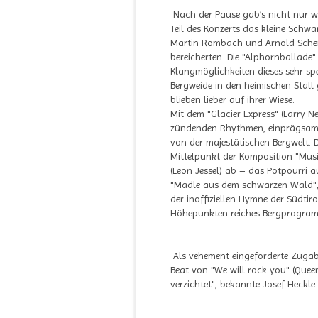
Nach der Pause gab’s nicht nur wa
Teil des Konzerts das kleine Schwa
Martin Rombach und Arnold Scherer
bereicherten. Die "Alphornballade
Klangmöglichkeiten dieses sehr spe
Bergweide in den heimischen Stall
blieben lieber auf ihrer Wiese.
Mit dem "Glacier Express" (Larry N
zündenden Rhythmen, einprägsamen
von der majestätischen Bergwelt. D
Mittelpunkt der Komposition "Mus
(Leon Jessel) ab – das Potpourri 
"Mädle aus dem schwarzen Wald", "
der inoffiziellen Hymne der Südtir
Höhepunkten reiches Bergprogra
Als vehement eingeforderte Zugabe
Beat von "We will rock you" (Quee
verzichtet", bekannte Josef Heckl